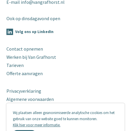
E-mail
info@vangrafhorst.nl
Ook op dinsdagavond open
Volg ons op LinkedIn
Contact opnemen
Werken bij Van Grafhorst
Tarieven
Offerte aanvragen
Privacyverklaring
Algemene voorwaarden
Cookies
Wij plaatsen alleen geanonimiseerde analytische cookies om het
© 2026
gebruik van onze website goed te kunnen monitoren.
Site by MasterMakers.com
Klik hier voor meer informatie.